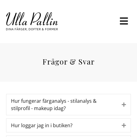
M
E
N
Y
Frågor & Svar
Hur fungerar färganalys - stilanalys &
E
stilprofil - makeup idag?
x
p
Hur loggar jag in i butiken?
E
a
x
n