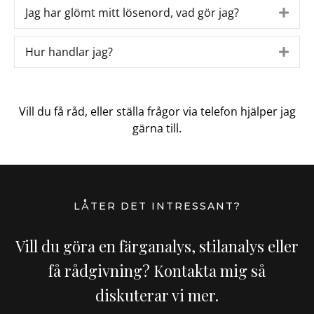
p
d
Jag har glömt mitt lösenord, vad gör jag?
E
a
x
n
p
Hur handlar jag?
E
d
a
x
n
p
d
a
Vill du få råd, eller ställa frågor via telefon hjälper jag
n
gärna till.
d
LÅTER DET INTRESSANT?
Vill du göra en färganalys, stilanalys eller
få rådgivning? Kontakta mig så
diskuterar vi mer.